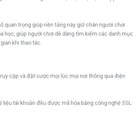
tố quan trọng giúp nền tảng này giữ chân người chơi
hoa học, giúp người chơi dễ dàng tìm kiếm các danh mục
gian khi thao tác.
 truy cập và đặt cược mọi lúc mọi nơi thông qua điện
 dữ liệu tài khoản đều được mã hóa bằng công nghệ SSL