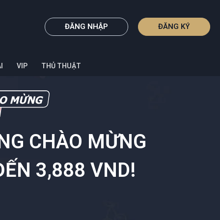
ĐĂNG NHẬP
ĐĂNG KÝ
I
VIP
THỦ THUẬT
NG CHÀO MỪNG
ẾN 3,888 VND!