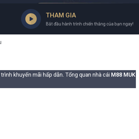
THAM GIA
Bắt đầu hành trình chiến thắng của bạn ngay!
u
g trình khuyến mãi hấp dẫn. Tổng quan nhà cái
M88 MUK