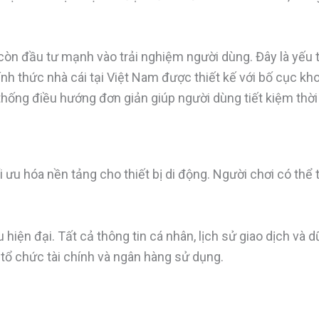
 còn đầu tư mạnh vào trải nghiệm người dùng. Đây là yếu 
ính thức nhà cái tại Việt Nam được thiết kế với bố cục k
 thống điều hướng đơn giản giúp người dùng tiết kiệm thời 
 ưu hóa nền tảng cho thiết bị di động. Người chơi có thể
hiện đại. Tất cả thông tin cá nhân, lịch sử giao dịch và
 tổ chức tài chính và ngân hàng sử dụng.