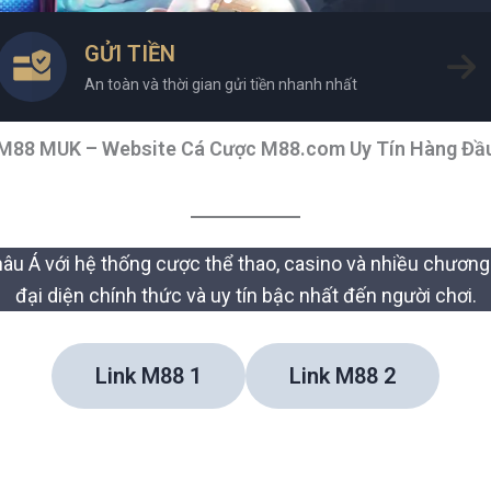
GỬI TIỀN
An toàn và thời gian gửi tiền nhanh nhất
M88 MUK – Website Cá Cược M88.com Uy Tín Hàng Đầ
châu Á với hệ thống cược thể thao, casino và nhiều chươn
đại diện chính thức và uy tín bậc nhất đến người chơi.
Link M88 1
Link M88 2