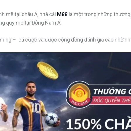
nh mẽ tại châu Á, nhà cái
M88
là một trong những thương 
ng quy mô tại Đông Nam Á.
Gaming – cá cược và được cộng đồng đánh giá cao nhờ nh