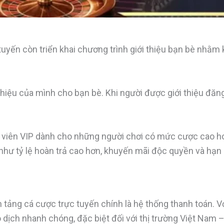
tuyến còn triển khai chương trình giới thiệu bạn bè nhằ
 thiệu của mình cho bạn bè. Khi người được giới thiệu đăng
viên VIP dành cho những người chơi có mức cược cao hoặ
như tỷ lệ hoàn trả cao hơn, khuyến mãi độc quyền và hạn 
tảng cá cược trực tuyến chính là hệ thống thanh toán. Với
 dịch nhanh chóng, đặc biệt đối với thị trường Việt Nam